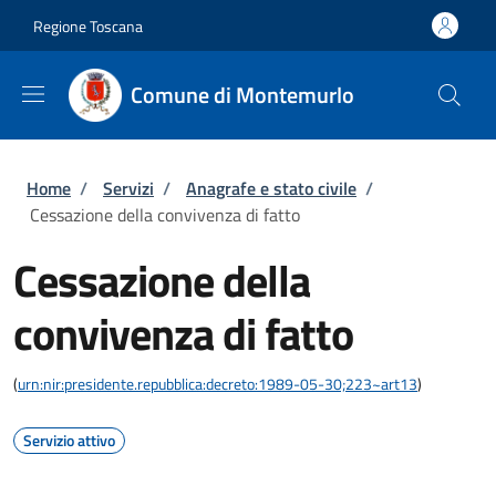
Salta al contenuto principale
Skip to footer content
Regione Toscana
Comune di Montemurlo
Briciole di pane
Home
/
Servizi
/
Anagrafe e stato civile
/
Cessazione della convivenza di fatto
Cessazione della
convivenza di fatto
(
urn:nir:presidente.repubblica:decreto:1989-05-30;223~art13
)
Servizio attivo