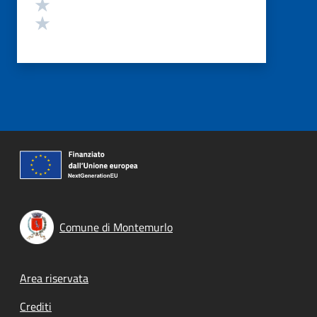
Valuta 2 stelle su 5
Valuta 1 stelle su 5
Comune di Montemurlo
Footer menu
Area riservata
Crediti