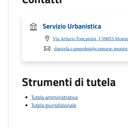
Servizio Urbanistica
Via Arturo Toscanini, 1 59013 Mont
daniela.campolmi@comune.montem
Strumenti di tutela
Tutela amministrativa
Tutela giurisdizionale