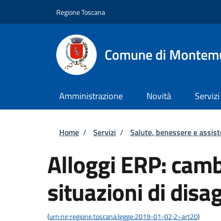
Salta al contenuto principale
Skip to footer content
Regione Toscana
Comune di Montem
Amministrazione
Novità
Servizi
Briciole di pane
Home
/
Servizi
/
Salute, benessere e assis
Alloggi ERP: cambi
situazioni di disa
(
urn:nir:regione.toscana:legge:2019-01-02;2~art20
)