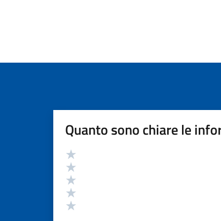
Quanto sono chiare le info
Valutazione
Valuta 5 stelle su 5
Valuta 4 stelle su 5
Valuta 3 stelle su 5
Valuta 2 stelle su 5
Valuta 1 stelle su 5