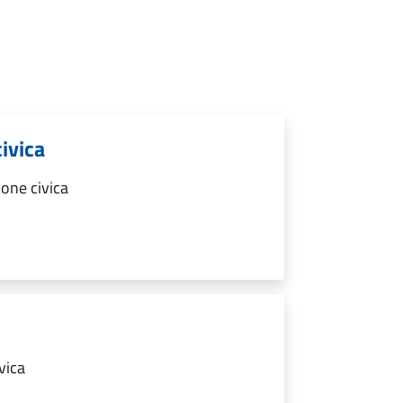
ivica
one civica
vica