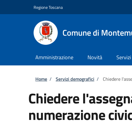
Salta al contenuto principale
Skip to footer content
Regione Toscana
Comune di Montem
Amministrazione
Novità
Servizi
Briciole di pane
Home
/
Servizi demografici
/
Chiedere l'ass
Chiedere l'assegn
numerazione civi