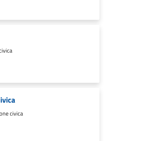
ivica
ivica
one civica