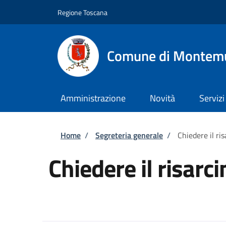
Salta al contenuto principale
Skip to footer content
Regione Toscana
Comune di Montem
Amministrazione
Novità
Servizi
Briciole di pane
Home
/
Segreteria generale
/
Chiedere il ri
Chiedere il risar