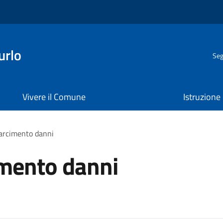
urlo
Seg
Vivere il Comune
Istruzione
sarcimento danni
cimento danni