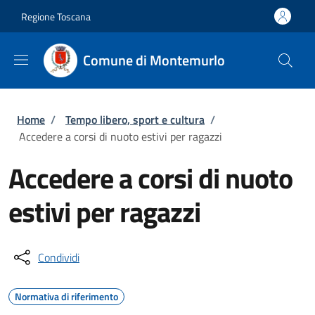
Salta al contenuto principale
Skip to footer content
Regione Toscana
Comune di Montemurlo
Briciole di pane
Home
/
Tempo libero, sport e cultura
/
Accedere a corsi di nuoto estivi per ragazzi
Accedere a corsi di nuoto
estivi per ragazzi
Condividi
Normativa di riferimento